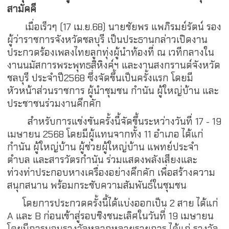
สามัคคี
เมื่อเร็วๆ (17 เม.ย.68) นายชัยพร แพภิรมย์รัตน์ รอง
ผู้ว่าราชการจังหวัดชลบุรี เป็นประธานกล่าวเปิดงาน
ประกวดร้องเพลงไทยลูกทุ่งผู้นำท้องที่ ณ เวทีกลางใน
งานนมัสการพระพุทธสิหิงค์ฯ และงานสงกรานต์จังหวัด
ชลบุรี ประจำปี2568 ซึ่งจัดขึ้นเป็นครั้งแรก โดยมี
หัวหน้าส่วนราชการ ผู้นำชุมชน กำนัน ผู้ใหญ่บ้าน และ
ประชาชนร่วมงานคึกคัก
สำหรับการแข่งขันครั้งนี้จัดขึ้นระหว่างวันที่ 17 - 19
เมษายน 2568 โดยมีผู้แทนจากทั้ง 11 อำเภอ ได้แก่
กำนัน ผู้ใหญ่บ้าน ผู้ช่วยผู้ใหญ่บ้าน แพทย์ประจำ
ตำบล และสารวัตรกำนัน ร่วมแสดงพลังเสียงและ
ท่วงท่าประกอบหางเครื่องอย่างคึกคัก เพื่อสร้างความ
สนุกสนาน พร้อมกระชับความสัมพันธ์ในชุมชน
โดยการประกวดครั้งนี้ได้แบ่งออกเป็น 2 สาย ได้แก่
A และ B ก่อนเข้าสู่รอบชิงชนะเลิศในวันที่ 19 เมษายน
โดยมีการมอบรางวัลหลากหลายรายการ ได้แก่ รางวัล