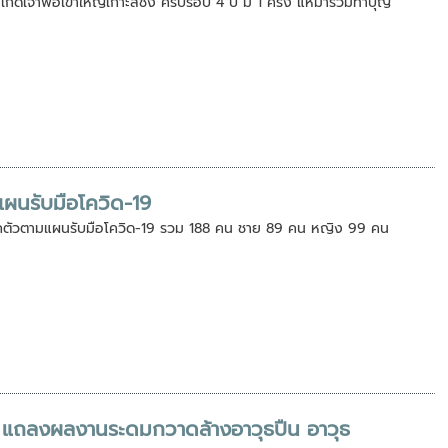
เกิดเจ้าพ่อเขาใหญ่เกาะสีชัง ครบรอบ 4 ปี มี 1 ครั้ง แห่มาร่วมทำบุญ
ผนรับมือโควิด-19
กักตัวตามแผนรับมือโควิด-19 รวม 188 คน ชาย 89 คน หญิง 99 คน
ี แถลงผลงานระดมกวาดล้างอาวุธปืน อาวุธ