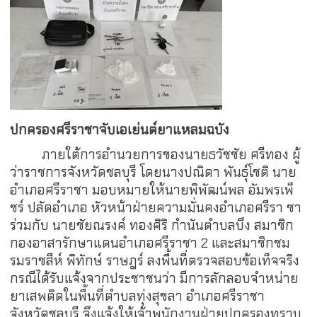
ปกครองศรีราชาจับเอเย่นต์ยาแหลมฉบัง
ภายใต้การอำนวยการของนายธวัชชัย ศรีทอง ผู้
ว่าราชการจังหวัดชลบุรี โดยนางปณิดา พันธุ์โชติ นาย
อำเภอศรีราชา มอบหมายให้นายพิพัฒน์พล อัมพรเพ็
ชร์ ปลัดอำเภอ หัวหน้าฝ่ายความมั่นคงอำเภอศรีรา ชา
ร่วมกับ นายชัยณรงค์ ทองศิริ กำนันตำบลบึง สมาชิก
กองอาสารักษาแดนอำเภอศรีราชา 2 และสมาชิกชม
รมราชสีห์ พิทักษ์ ราษฎร์ ลงพื้นที่ตรวจสอบข้อเท็จจริง
กรณีได้รับแจ้งจากประชาชนว่า มีการลักลอบจำหน่าย
ยาเสพติดในพื้นที่ตำบลทุ่งสุขลา อำเภอศรีราชา
จังหวัดชลบุรี จึงแจ้งให้เจ้าพนักงานฝ่ายปกครองทราบ