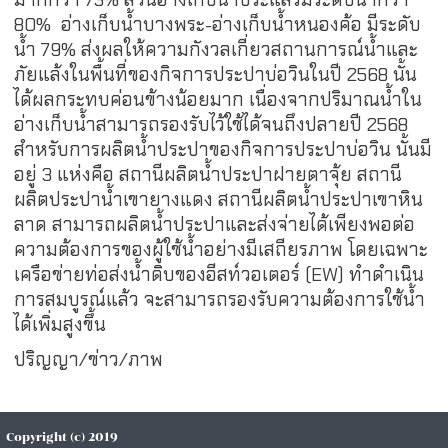
80% อ่างเก็บน้ำบางพระ-อ่างเก็บน้ำหนองค้อ มีระดับ
น้ำ 79% ส่งผลให้ความกังวลเกี่ยวสถานการณ์น้ำและ
ภัยแล้งในพื้นที่ของกิจการประปาบ่อวินในปี 2568 นั้น
ได้ผลกระทบค่อนข้างน้อยมาก เนื่องจากปริมาณน้ำใน
อ่างเก็บน้ำสามารถรองรับไว้ใช้ได้จนถึงปลายปี 2568
สำหรับการผลิตน้ำประปาของกิจการประปาบ่อวิน นั้นมี
อยู่ 3 แห่งคือ สถานีผลิตน้ำประปาฝายตาจุ้ย สถานี
ผลิตประปาน้ำเขายางแดง สถานีผลิตน้ำประปาเขาหิน
ลาด สามารถผลิตน้ำประปาและส่งจ่ายได้เพียงพอต่อ
ความต้องการของผู้ใช้น้ำอย่างมีเสถียรภาพ โดยเฉพาะ
เครือข่ายท่อส่งน้ำดิบของอีสท์วอเตอร์ (EW) ทำดำเนิน
การสมบูรณ์แล้ว จะสามารถรองรับความต้องการใช้น้ำ
ได้เพิ่มสูงขึ้น
ปริญญา/ข่าว/ภาพ
Copyright (c) 2019