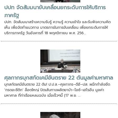
ปปท จัดสัมมนาขับเคลื่อนยกระดับการให้บริการ
ภาครัฐ
ปปท. จัดสัมมนาสร้างความรับรู้ ความรู้ ความเข้าใจ และรับฟังความคิด
เห็น เพื่อจัดทำแนวทาง มาตรการในการขับเคลื่อน เพื่อยกระดับการให้
บริการภาครัฐ วันอังคารที่ 18 พฤศจิกายน พ.ศ. 256...
ศุลกากรบุกสกัดเคมีอันตราย 22 ตันมูลค่ามหาศาล
บุกสกัดเคมีอันตราย 22 ตัน! ป.ป.ส.–ศุลกากร–ดีอี–ปส. ผนึกกำลังยึด
‘กรดอะซีติก’ ล็อตใหญ่ ปิดเส้นทางผลิตยาบ้า–ไอซ์–เฮโรอีน มูลค่า
มหาศาล ที่ท่าเรือแหลมฉบัง เมื่อเร็วๆนี้ (17 พ.ย. ...