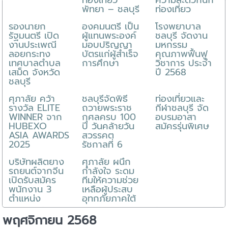
พัทยา – ชลบุรี
ท่องเที่ยว
รองนายก
องคมนตรี เป็น
โรงพยาบาล
รัฐมนตรี เปิด
ผู้แทนพระองค์
ชลบุรี จัดงาน
งานประเพณี
มอบปริญญา
มหกรรม
ลอยกระทง
บัตรแก่ผู้สำเร็จ
คุณภาพฟื้นฟู
เทศบาลตำบล
การศึกษา
วิชาการ ประจำ
เสม็ด จังหวัด
ปี 2568
ชลบุรี
ศุภาลัย คว้า
ชลบุรีจัดพิธี
ท่องเที่ยวและ
รางวัล ELITE
ถวายพระราช
กีฬาชลบุรี จัด
WINNER จาก
กุศลครบ 100
อบรมอาสา
HUBEXO
ปี วันคล้ายวัน
สมัครรุ่นพิเศษ
ASIA AWARDS
สวรรคต
2025
รัชกาลที่ 6
บริษัทผลิตยาง
ศุภาลัย ผนึก
รถยนต์จากจีน
กำลังใจ ระดม
เปิดรับสมัคร
ทีมให้ความช่วย
พนักงาน 3
เหลือผู้ประสบ
ตำแหน่ง
อุทกภัยภาคใต้
พฤศจิกายน 2568