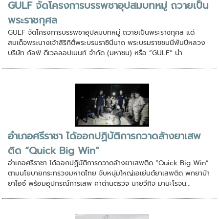
GULF จัดโครงการบรรพชาอุปสมบทหมู่ ถวายเป็น
พระราชกุศล
GULF จัดโครงการบรรพชาอุปสมบทหมู่ ถวายเป็นพระราชกุศล แด่
สมเด็จพระนางเจ้าสิริกิติ์พระบรมราชินีนาถ พระบรมราชชนนีพันปีหลวง
บริษัท กัลฟ์ ดีเวลลอปเมนท์ จำกัด (มหาชน) หรือ “GULF” นำ...
อำเภอศรีราชา ได้ออกปฏิบัติการกวาดล้างยาเสพ
ติด “Quick Big Win”
อำเภอศรีราชา ได้ออกปฏิบัติการกวาดล้างยาเสพติด “Quick Big Win”
ตามนโยบายกระทรวงมหาดไทย จับหนุ่มใหญ่เอเย่นต์ยาเสพติด พกยาบ้า
ยาไอซ์ พร้อมอุปกรณ์การเสพ คาด่านตรวจ นายวีกิจ มานะโรจน...