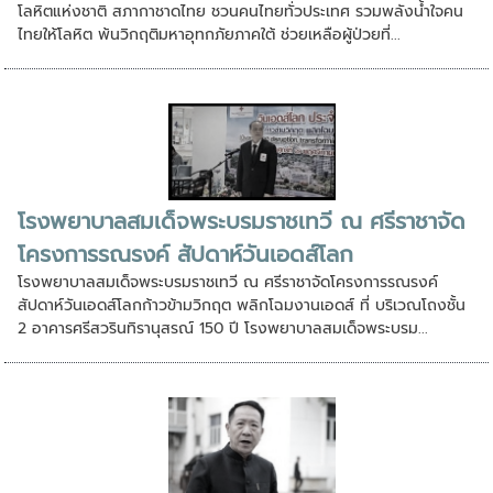
โลหิตแห่งชาติ สภากาชาดไทย ชวนคนไทยทั่วประเทศ รวมพลังน้ำใจคน
ไทยให้โลหิต พ้นวิกฤติมหาอุทกภัยภาคใต้ ช่วยเหลือผู้ป่วยที่...
โรงพยาบาลสมเด็จพระบรมราชเทวี ณ ศรีราชาจัด
โครงการรณรงค์ สัปดาห์วันเอดส์โลก
โรงพยาบาลสมเด็จพระบรมราชเทวี ณ ศรีราชาจัดโครงการรณรงค์
สัปดาห์วันเอดส์โลกก้าวข้ามวิกฤต พลิกโฉมงานเอดส์ ที่ บริเวณโถงชั้น
2 อาคารศรีสวรินทิรานุสรณ์ 150 ปี โรงพยาบาลสมเด็จพระบรม...