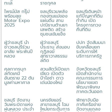
ทะเล
ราชกุศล
ไพรม์มัส กรุ๊ป
ชลบุรีรวมพลัง
ชลบุรีเดินหน้า
พร้อมลุย
กองทุนแม่ของ
แก้ปัญหาที่ดิน
Motor Expo
แผ่นดิน สาน
ทำกิน เปิด
2025
ปณิธานต้านยา
โครงการทวง
เสพติด สร้าง
คืนที่ดิน
ชุมชนเข้มแข็ง
ผู้ว่าชลบุรี นำ
ผู้ว่าชลบุรี
ปปท จัดสัมมนา
ชาวชลบุรีร่วม
ประธาน ส่งมอบ
ขับเคลื่อนยก
อาลัย พระพันปี
กุฏิสงฆ์
ระดับการให้
หลวง
สุทธาวาสธรรม
บริการภาครัฐ
สถิต
ศุลกากรบุก
สวนสัตว์เปิดเขา
จังหวัดชลบุรี
สกัดเคมี
เขียว เปิดตัว
เปิดสำนักงาน
อันตราย 22 ตัน
ป้าไอซ่า ดาว
คณะกรรมการ
มูลค่ามหาศาล
เด่นน้องใหม่
นโยบายเขต
พัฒนาพิเศษ
ภาคตะวันออก
ชลบุรี จัดงาน
นครชัยแอร์
พัทยาจับมือ
วันพระบิดาแห่ง
สาขาชลบุรี โฉม
ภาคีเครือข่าย
ฝนหลวง ประจำ
ใหม่ยกระดับการ
จัดงานแถลง