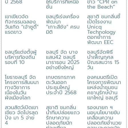
ปี 2568
ให้บริการที่เหนือ
ข่าว “CPR on
ชั้น
the Beach”
เขาเขียวจัด
ชลบุรีเร่งเครื่อง
สุชาติ ชมกลิ่นชี้
กิจกรรมฉลอง
พัฒนา
เปิดโรงงาน
วันเกิด “เจ้าซูดี้”
“เกาะสีชัง” ครบ
Unicq
แรดขาว
มิติ
Technology
ตอกย้ำการ
พัฒนา EEC
ชลบุรีแต่งตั้งผู้
ชลบุรี จัด บาง
ชลบุรีจัดพิธี
บริหารท้องถิ่น
แสน42 ชลบุรี
บำเพ็ญกุศล
รอบที่ 10
มาราธอน 2025
ปัณรสมวาร 15
อย่างยิ่งใหญ่
วัน
โยธาชลบุรี จัด
เกษตรกรภาค
องคมนตรีเปิด
โครงการสัมมนา
ตะวันออก
โครงการพัฒนา
ทางวิชาการ
ประชุมใหญ่
แหล่งน้ำชุมชน
เนื่องในวัน
ประจำปี 2568
คชานุรักษ์บ้าน
ผังเมืองโลก
เขาใหญ่ ชลบุรี
สวนสัตว์เปิดเขา
สุชาติ ชมกลิ่น
รองนายก ฯ
เขียว จัดโปรสุด
นำทีมปล่อยแถว
มอบนโยบายขับ
ปัง มา 5 จ่าย
รักษาความ
เคลื่อนความ
4
ปลอดภัยนัก
ปลอดภัยอำนวย
ท่องเที่ยว
ความสะดวกนัก