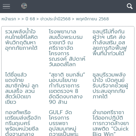
หน้าแรก
> >
ปี 68
>
ข่าวประจำปี2568
>
พฤศจิกายน 2568
รวมพลังน้ำใจ
โรงพยาบาล
ชลบุรีไม่ทิ้งกัน
คนไทยให้โลหิต
สมเด็จพระบรม
ผู้ว่าฯ นริศ ส่ง
พ้นวิกฤติมหา
ราชเทวี ณ
กำลังเสริม อส
อุทกภัยภาคใต้
ศรีราชาจัด
ลุยภารกิจฟื้นฟู
โครงการ
พื้นที่น้ำท่วมใต้
รณรงค์ สัปดาห์
วันเอดส์โลก
ได้ชื่อแล้ว
“สุชาติ ชมกลิ่น”
ชลบุรีรวมพลัง
แตงไทย
มอบนโยบาย
น้ำใจ เปิดศูนย์
สมาชิกใหม่ ลูก
กำกับราชการ
รับบริจาคช่วยผู้
สมเสร็จ สวน
เขตตรวจฯ 8
ประสบอุทกภัย
สัตว์เปิดเขา
อัดฉีดงบกลาง
ภาคใต้
เขียว
90 ล้าน
กองทัพเรือ
GULF จัด
อำเภอศรีราชา
เตรียมส่งเรือจัก
โครงการ
ได้ออกปฏิบัติ
กรีนฤเบศร์
บรรพชา
การกวาดล้างยา
พร้อมหน่วยซีล
อุปสมบทหมู่
เสพติด “Quick
ตั้งฐานกลาง
ถวายเป็นพระ
Big Win”