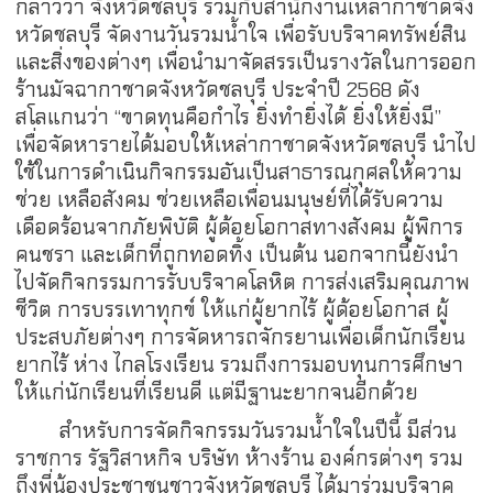
กล่าวว่า จังหวัดชลบุรี ร่วมกับสำนักงานเหล่ากาชาดจัง
หวัดชลบุรี จัดงานวันรวมน้ำใจ เพื่อรับบริจาคทรัพย์สิน
และสิ่งของต่างๆ เพื่อนำมาจัดสรรเป็นรางวัลในการออก
ร้านมัจฉากาชาดจังหวัดชลบุรี ประจำปี 2568 ดัง
สโลแกนว่า “ขาดทุนคือกำไร ยิ่งทำยิ่งได้ ยิ่งให้ยิ่งมี”
เพื่อจัดหารายได้มอบให้เหล่ากาชาดจังหวัดชลบุรี นำไป
ใช้ในการดำเนินกิจกรรมอันเป็นสาธารณกุศลให้ความ
ช่วย เหลือสังคม ช่วยเหลือเพื่อนมนุษย์ที่ได้รับความ
เดือดร้อนจากภัยพิบัติ ผู้ด้อยโอกาสทางสังคม ผู้พิการ
คนชรา และเด็กที่ถูกทอดทิ้ง เป็นต้น นอกจากนี้ยังนำ
ไปจัดกิจกรรมการรับบริจาคโลหิต การส่งเสริมคุณภาพ
ชีวิต การบรรเทาทุกข์ ให้แก่ผู้ยากไร้ ผู้ด้อยโอกาส ผู้
ประสบภัยต่างๆ การจัดหารถจักรยานเพื่อเด็กนักเรียน
ยากไร้ ห่าง ไกลโรงเรียน รวมถึงการมอบทุนการศึกษา
ให้แก่นักเรียนที่เรียนดี แต่มีฐานะยากจนอีกด้วย
สำหรับการจัดกิจกรรมวันรวมน้ำใจในปีนี้ มีส่วน
ราชการ รัฐวิสาหกิจ บริษัท ห้างร้าน องค์กรต่างๆ รวม
ถึงพี่น้องประชาชนชาวจังหวัดชลบุรี ได้มาร่วมบริจาค