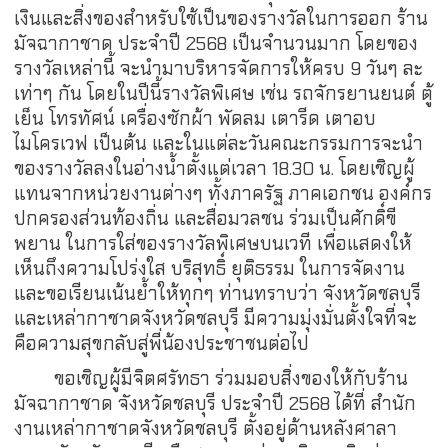
เงินและสิ่งของสำหรับใช้เป็นของรางวัลในการออก ร้าน
มัจฉากาชาด ประจำปี 2568 เป็นจำนวนมาก โดยของ
รางวัลเหล่านี้ จะนำมาบริหารจัดการให้ครบ 9 วันๆ ละ
เท่าๆ กัน โดยในปีนี้รางวัลพิเศษ เช่น รถจักรยานยนต์ ตู้
เย็น โทรทัศน์ เครื่องซักผ้า พัดลม เตารีด เตาอบ
ไมโครเวฟ เป็นต้น และในแต่ละวันคณะกรรมการจะนำ
ของรางวัลลงในอ่างน้ำตั้งแต่เวลา 18.30 น. โดยเชิญผู้
แทนจากหน่วยงานต่างๆ ทั้งภาครัฐ ภาคเอกชน องค์กร
ปกครองส่วนท้องถิ่น และสื่อมวลชน ร่วมเป็นศักดิ์ขี
พยาน ในการใส่ของรางวัลพิเศษบนเวที เพื่อแสดงให้
เห็นถึงความโปร่งใส บริสุทธิ์ ยุติธรรม ในการจัดงาน
และขอเรียนเน้นย้ำให้ทุกๆ ท่านทราบว่า จังหวัดชลบุรี
และเหล่ากาชาดจังหวัดชลบุรี มีความมุ่งมั่นตั้งใจที่จะ
คือความสุขกลับสู่พี่น้องประชาชนต่อไป
ขอเชิญผู้มีจิตศรัทธา ร่วมมอบสิ่งของให้กับร้าน
มัจฉากาชาด จังหวัดชลบุรี ประจำปี 2568 ได้ที่ สำนัก
งานเหล่ากาชาดจังหวัดชลบุรี ตั้งอยู่ด้านหลังศาลา