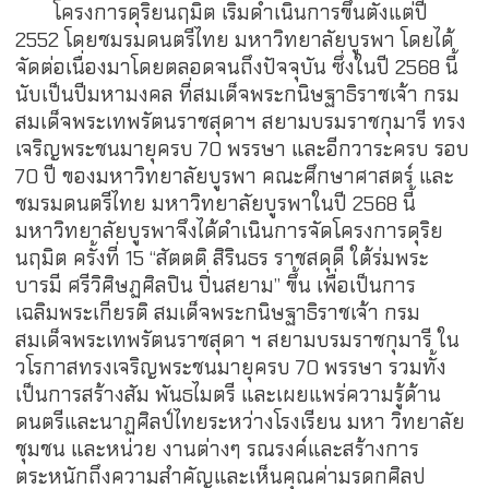
โครงการดุริยนฤมิต เริ่มดำเนินการขึ้นตั้งแต่ปี
2552 โดยชมรมดนตรีไทย มหาวิทยาลัยบูรพา โดยได้
จัดต่อเนื่องมาโดยตลอดจนถึงปัจจุบัน ซึ่งในปี 2568 นี้
นับเป็นปีมหามงคล ที่สมเด็จพระกนิษฐาธิราชเจ้า กรม
สมเด็จพระเทพรัตนราชสุดาฯ สยามบรมราชกุมารี ทรง
เจริญพระชนมายุครบ 70 พรรษา และอีกวาระครบ รอบ
70 ปี ของมหาวิทยาลัยบูรพา คณะศึกษาศาสตร์ และ
ชมรมดนตรีไทย มหาวิทยาลัยบูรพาในปี 2568 นี้
มหาวิทยาลัยบูรพาจึงได้ดำเนินการจัดโครงการดุริย
นฤมิต ครั้งที่ 15 “สัตตติ สิรินธร ราชสดุดี ใต้ร่มพระ
บารมี ศรีวิศิษฏศิลปิน ปิ่นสยาม” ขึ้น เพื่อเป็นการ
เฉลิมพระเกียรติ สมเด็จพระกนิษฐาธิราชเจ้า กรม
สมเด็จพระเทพรัตนราชสุดา ฯ สยามบรมราชกุมารี ใน
วโรกาสทรงเจริญพระชนมายุครบ 70 พรรษา รวมทั้ง
เป็นการสร้างสัม พันธไมตรี และเผยแพร่ความรู้ด้าน
ดนตรีและนาฏศิลป์ไทยระหว่างโรงเรียน มหา วิทยาลัย
ชุมชน และหน่วย งานต่างๆ รณรงค์และสร้างการ
ตระหนักถึงความสำคัญและเห็นคุณค่ามรดกศิลป