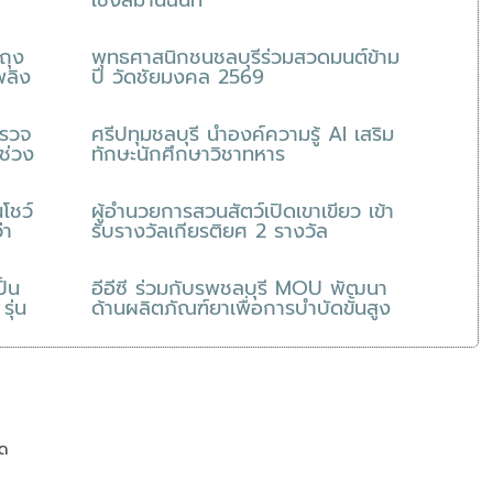
เชิงสมานฉันท์
บถุง
พุทธศาสนิกชนชลบุรีร่วมสวดมนต์ข้าม
พลิง
ปี วัดชัยมงคล 2569
ตรวจ
ศรีปทุมชลบุรี นำองค์ความรู้ AI เสริม
ช่วง
ทักษะนักศึกษาวิชาทหาร
โชว์
ผู้อำนวยการสวนสัตว์เปิดเขาเขียว เข้า
่า
รับรางวัลเกียรติยศ 2 รางวัล
ั้น
อีอีซี ร่วมกับรพชลบุรี MOU พัฒนา
ุ่น
ด้านผลิตภัณฑ์ยาเพื่อการบำบัดขั้นสูง
ยด