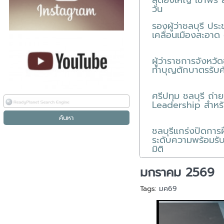
สุดยิ่งใหญ่ เข้าฟรี 
วัน
รองผู้ว่าชลบุรี ป
เคลื่อนเมืองสะอา
ผู้ว่าราชการจังหวั
ทำบุญตักบาตรรับศ
ศรีปทุม ชลบุรี ถ่
Leadership สำหรับ
ชลบุรีแกร่งปิดการฝ
ระดับความพร้อมรับ
มิติ
มกราคม 2569
Tags:
มค69