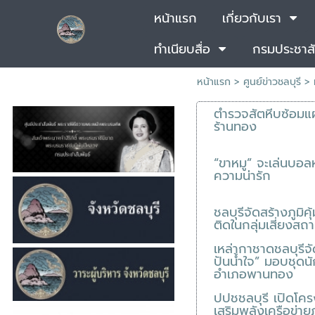
หน้าแรก
เกี่ยวกับเรา
ทำเนียบสื่อ
กรมประชาสั
หน้าแรก
>
ศูนย์ข่าวชลบุรี
>
ตำรวจสัตหีบซ้อมแ
ร้านทอง
“ขาหมู” จะเล่นบอลห
ความน่ารัก
ชลบุรีจัดสร้างภูมิ
ติดในกลุ่มเสี่ยงส
เหล่ากาชาดชลบุรี
ปันน้ำใจ” มอบชุดนั
อำเภอพานทอง
ปปชชลบุรี เปิดโ
เสริมพลังเครือข่า