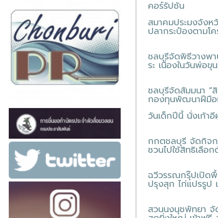
คอร์รัปชัน
สมาคมประมงจังหวั
ปลากระป๋องตามโคร
ชลบุรีจัดพิธีวางพ
ระ เนื่องในวันพ่อ
ชลบุรีจัดสัมมนา “ส
กองทุนพัฒนาฝีมื
วันเด็กปีนี้ นั่งเก้าอี
กกตชลบุรี จัดกิจ
ชวนไปใช้สิทธิเลือกต
ฉวีวรรณกรุ๊ปเปิดพื้น
ปรุงสุก ไก่แปรรูป 
สวนนงนุชพัทยา จั