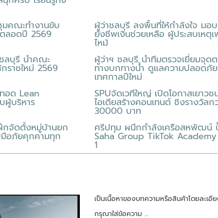
สนุกครบ เรียนรู้ทั้ง
ระชุมคณะทำงานขับ
ผู้ว่าชลบุรี ลงพื้นที่ให้กำลังใจ มอ
ด ตลอดปี 2569
ยังชีพเงินช่วยเหลือ ผู้ประสบเหตุเ
ไหม้
ดชลบุรี นำคณะ
ผู้ว่าฯ ชลบุรี นำทีมตรวจเยี่ยมจุด
ักราชใหม่ 2569
ทางบกทางน้ำ ดูแลความปลอดภัย
เทศกาลปีใหม่
ายทอด Lean
SPUจัดเวทีใหญ่ เปิดโอกาสเยาวชน
ผู้บริหาร
ไอเดียสร้างคอนเทนต์ ชิงรางวัลกว
30000 บาท
ึกจัดตั้งหมู่บ้านยก
ศรีปทุม ผนึกกำลังเครือสหพัฒน์ ป
มือภัยคุกคามทุก
Saha Group TikTok Academy ร
1
เป็นเนื้อหาของบทความหรือสินค้าโดยละเอี
กรุณาใส่ข้อความ …