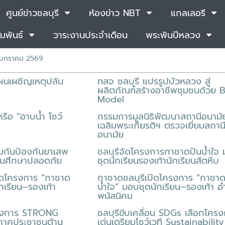
ศูนย์ข่าวชลบุรี
ห้องข่าว NBT
แกลเลอรี
มพันธ์
วาระงานประจำเดือน
พระพันปีหลวง
มกราคม 2569
ผนเผชิญเหตุปล้น
ทสจ ชลบุรี แปรรูปบัวหลวง สู่
ผลิตภัณฑ์สร้างอาชีพชุมชนด้วย
Model
รือ “อาบน้ำ โชว์
กรรมการมูลนิธิพัฒนาสถานีอนามั
เฉลิมพระเกียรติฯ ตรวจเยี่ยมสถาน
อนามัย
คุ้มกันป้องกันยาเสพ
ชลบุรีจัดโครงการกาชาดปันน้ำใจ
ถานศึกษาปลอดภัย
ชุดนักเรียนรองเท้านักเรียนสัตหีบ
จัดโครงการ “กาชาด
กาชาดชลบุรีเปิดโครงการ “กาชาด
กเรียน–รองเท้า
น้ำใจ” มอบชุดนักเรียน–รองเท้า อ
พนัสนิคม
ครงการ STRONG
ชลบุรีขับเคลื่อน SDGs เลือกโคร
ยภาคประชาชนต้าน
เด่นเตรียมโชว์เวที Sustainability