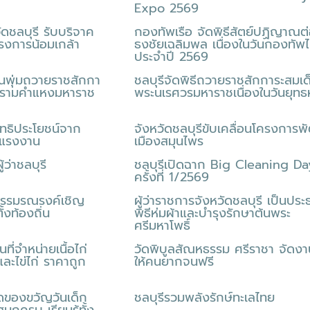
Expo 2569
ดชลบุรี รับบริจาค
กองทัพเรือ จัดพิธีสัตย์ปฏิญาณต
งการน้อมเกล้า
ธงชัยเฉลิมพล เนื่องในวันกองทัพ
ประจำปี 2569
านพุ่มถวายราชสักกา
ชลบุรีจัดพิธีถวายราชสักการะสมเด
ขุนรามคำแหงมหาราช
พระนเรศวรมหาราชเนื่องในวันยุทธห
ิทธิประโยชน์จาก
จังหวัดชลบุรีขับเคลื่อนโครงการ
อแรงงาน
เมืองสมุนไพร
ผู้ว่าชลบุรี
ชลบุรีเปิดฉาก Big Cleaning Da
ครั้งที่ 1/2569
กรรมรณรงค์เชิญ
ผู้ว่าราชการจังหวัดชลบุรี เป็นประ
ั้งท้องถิ่น
พิธีห่มผ้าและบำรุงรักษาต้นพระ
ศรีมหาโพธิ์
ที่จำหน่ายเนื้อไก่
วัดพิบูลสัณหธรรม ศรีราชา จัดง
และไข่ไก่ ราคาถูก
ให้คนยากจนฟรี
ดของขวัญวันเด็ก
ชลบุรีรวมพลังรักษ์ทะเลไทย