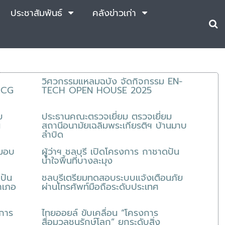
ประชาสัมพันธ์
คลังข่าวเก่า
วิศวกรรมแหลมฉบัง จัดกิจกรรม EN-
 BCG
TECH OPEN HOUSE 2025
ย
ประธานคณะตรวจเยี่ยม ตรวจเยี่ยม
ี
สถานีอนามัยเฉลิมพระเกียรติฯ บ้านมาบ
ลำบิด
 มอบ
ผู้ว่าฯ ชลบุรี เปิดโครงการ กาชาดปัน
น้ำใจพื้นที่บางละมุง
ปัน
ชลบุรีเตรียมทดสอบระบบแจ้งเตือนภัย
ำเภอ
ผ่านโทรศัพท์มือถือระดับประเทศ
งการ
ไทยออยล์ ขับเคลื่อน “โครงการ
สื่อมวลชนรักษ์โลก” ยกระดับสิ่ง