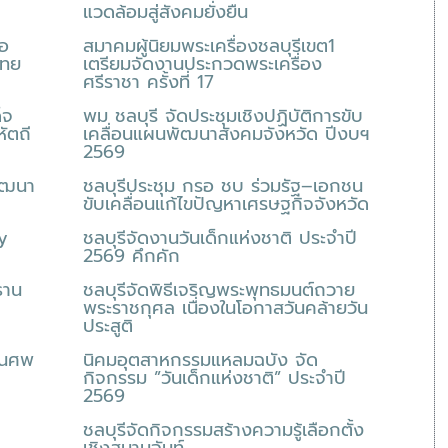
แวดล้อมสู่สังคมยั่งยืน
่อ
สมาคมผู้นิยมพระเครื่องชลบุรีเขต1
ไทย
เตรียมจัดงานประกวดพระเครื่อง
ศรีราชา ครั้งที่ 17
็จ
พม ชลบุรี จัดประชุมเชิงปฏิบัติการขับ
ัตถี
เคลื่อนแผนพัฒนาสังคมจังหวัด ปีงบฯ
2569
พัฒนา
ชลบุรีประชุม กรอ ชบ ร่วมรัฐ–เอกชน
ขับเคลื่อนแก้ไขปัญหาเศรษฐกิจจังหวัด
y
ชลบุรีจัดงานวันเด็กแห่งชาติ ประจำปี
2569 คึกคัก
ธาน
ชลบุรีจัดพิธีเจริญพระพุทธมนต์ถวาย
พระราชกุศล เนื่องในโอกาสวันคล้ายวัน
ประสูติ
านศพ
นิคมอุตสาหกรรมแหลมฉบัง จัด
กิจกรรม ”วันเด็กแห่งชาติ” ประจำปี
2569
ชลบุรีจัดกิจกรรมสร้างความรู้เลือกตั้ง