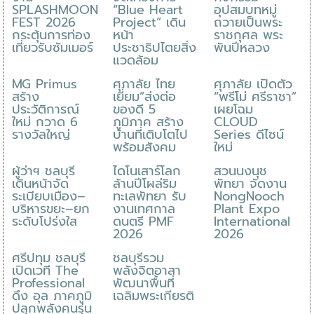
SPLASHMOON
“Blue Heart
อุปสมบทหมู่
FEST 2026
Project” เดิน
ถวายเป็นพระ
กระตุ้นการท่อง
หน้า
ราชกุศล พระ
เที่ยวรับซัมเมอร์
ประชาธิปไตยสิ่ง
พันปีหลวง
แวดล้อม
MG Primus
ศุภาลัย ไทย
ศุภาลัย เปิดตัว
สร้าง
เยี่ยม”ส่งต่อ
“พรีโม่ ศรีราชา”
ประวัติการณ์
ของดี 5
เผยโฉม
ใหม่ กวาด 6
ภูมิภาค สร้าง
CLOUD
รางวัลใหญ่
บ้านที่เติบโตไป
Series ดีไซน์
พร้อมสังคม
ใหม่
ผู้ว่าฯ ชลบุรี
ไดโนเสาร์โลก
สวนนงนุช
เดินหน้าจัด
ล้านปีโผล่ริม
พัทยา จัดงาน
ระเบียบเมือง–
ทะเลพัทยา รับ
NongNooch
บริหารขยะ–ยก
งานเทศกาล
Plant Expo
ระดับโปร่งใส
ดนตรี PMF
International
2026
2026
ศรีปทุม ชลบุรี
ชลบุรีรวม
เปิดเวที The
พลังจิตอาสา
Professional
พัฒนาพื้นที่
ดึง อุล ภาคภูมิ
เฉลิมพระเกียรติ
ปลุกพลังคนรุ่น