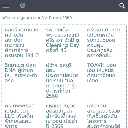
หน้าแรก
>
ศูนย์ข่าวชลบุรี
>
มีนาคม 2569
ชลบุรีจัดงานวัน
รพ สมเด็จ
ศรีราชาเดินหน้า
คล้ายวัน
พระบรมราชเทวี
แก้ปัญหาลิง
สถาปนา
ศรีราชา จัดBig
รบกวนชุมชน
กระทรวง
Cleaning Day
ควบคุม
ศึกษาธิการ
ครั้งที่ 45
ประชากรลิง
ครบรอบ 134 ปี
อย่างยั่งยืน
วิทยาเขต ปลุก
ผู้ว่าฯ ชลบุรี
TOAVH มอบ
DNA ผู้นำยุค
มอบ
เงิน ให้มูลนิธิ
ใหม่ ลุยจริง-ทำ
ประกาศนียบัตร
ศึกษาวิจัยนก
จริง
นักเรียน “ชล
เงือก
กันยานุกูล” รุ่น
ปีการศึกษา
2568
กร ทัพพะรังสี
แหลมฉบัง จัด
เครือข่าย
เปิดสัมมนา
อบรมว่ายน้ำ
สาธารณสุขร่วม
EEC เพื่อเด็ก
สำหรับเด็กและ
กับเซ็นทรัลจัด
พิเศษและคน
เยาวชน ประจำ
โครงการ
พิการ
ปี 2569
สัปดาห์ความรู้สู่