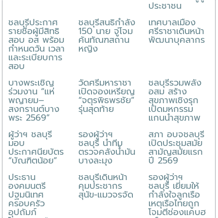
ประชาชน
ชลบุรีประกาศ
ชลบุรีสนธิกำลัง
เทศบาลเมือง
รายชื่อผู้มีสิทธิ
150 นาย จู่โจม
ศรีราชาเดินหน้า
สอบ อส พร้อม
ค้นทัณฑสถาน
พัฒนาบุคลากร
กำหนดวัน เวลา
หญิง
และระเบียบการ
สอบ
บางพระเชิญ
วัดศรีมหาราชา
ชลบุรีรวมพลัง
ร่วมงาน “แห่
เปิดจองเหรียญ
อสม สร้าง
พญายม–
“จตุรพิธพรชัย”
สุขภาพเชิงรุก
สงกรานต์บาง
รุ่นสุดท้าย
เปิดมหกรรม
พระ 2569”
แกนนำสุขภาพ
ผู้ว่าฯ ชลบุรี
รองผู้ว่าฯ
สภา อบจชลบุรี
มอบ
ชลบุรี นำทีม
เปิดประชุมสมัย
ประกาศนียบัตร
ตรวจคลังน้ำมัน
สามัญสมัยแรก
“บัณฑิตน้อย”
บางละมุง
ปี 2569
ประธาน
ชลบุรีเดินหน้า
รองผู้ว่าฯ
องคมนตรี
คุมประชากร
ชลบุรี เยี่ยมให้
ปฐมนิเทศ
สุนัข-แมวจรจัด
กำลังใจลูกเรือ
ครอบครัว
เหตุเรือไทยถูก
อุปถัมภ์
โจมตีช่องแคบฮ