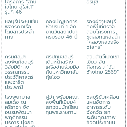
โครงการ “สาน
อร์มุซ
ใจไทย สู่ใจใต้”
รุ่นที่ 46
ชลบุรีประชุมเข้ม
กองบัญชาการ
รองผู้ว่าชลบุรี
พิจารณาเรือ
ช่วยรบที่ 1 จัด
ลงพื้นที่ตรวจ
โดยสารประจำ
งานวันสถาปนา
สอบโครงการ
ทาง
ครบรอบ 46 ปี
ขุดลอกแหล่งน้ำ
“คลองหลวงรัช
ชโลทร”
กรมศิลปฯ
ศรีปทุมชลบุรี
สวนสัตว์เปิดเขา
ลงพื้นที่ชลบุรี
เดินหน้าสร้าง
เขียว จัด
วิจัยมิติทาง
เครือข่ายร่วมมือ
กิจกรรม “วัน
วรรณกรรม
กับมหาวิทยาลัย
ช้างไทย 2569“
ประวัติศาสตร์
กุ้ยโจว
และจารีต
ประเพณี
โรงพยาบาล
ผู้ว่า พร้อมคณะ
ชลบุรีขับเคลื่อน
สมเด็จ ณ
ลงพื้นที่เยี่ยม4
แผนจัดการ
ศรีราชา จัด
เยาวชนนักเรียน
อาหารระดับ
อบรมพัฒนา
ทุนพระราชทาน
จังหวัด ยก
พฤติกรรม
ระดับคุณภาพ
บริการ มุ่งยก
ชีวิตประชาชน