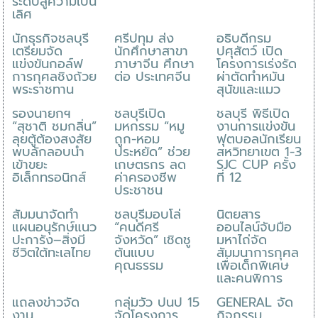
ระดับสู่ความเป็น
เลิศ
นักธุรกิจชลบุรี
ศรีปทุม ส่ง
อธิบดีกรม
เตรียมจัด
นักศึกษาสาขา
ปศุสัตว์ เปิด
แข่งขันกอล์ฟ
ภาษาจีน ศึกษา
โครงการเร่งรัด
การกุศลชิงถ้วย
ต่อ ประเทศจีน
ผ่าตัดทำหมัน
พระราชทาน
สุนัขและแมว
รองนายกฯ
ชลบุรีเปิด
ชลบุรี พิธีเปิด
“สุชาติ ชมกลิ่น”
มหกรรม “หมู
งานการแข่งขัน
ลุยตู้ต้องสงสัย
ถูก-หอม
ฟุตบอลนักเรียน
พบลักลอบนำ
ประหยัด” ช่วย
สหวิทยาเขต 1-3
เข้าขยะ
เกษตรกร ลด
SJC CUP ครั้ง
อิเล็กทรอนิกส์
ค่าครองชีพ
ที่ 12
ประชาชน
สัมมนาจัดทำ
ชลบุรีมอบโล่
นิตยสาร
แผนอนุรักษ์แนว
“คนดีศรี
ออนไลน์จับมือ
ปะการัง–สิ่งมี
จังหวัด” เชิดชู
มหาไถ่จัด
ชีวิตใต้ทะเลไทย
ต้นแบบ
สัมมนาการกุศล
คุณธรรม
เพื่อเด็กพิเศษ
และคนพิการ
แถลงข่าวจัด
กลุ่มวัว ปนป 15
GENERAL จัด
งาน
จัดโครงการ
กิจกรรม