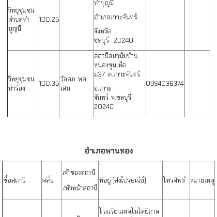
ท่าบุญมี
วิทยุชุมชน
อำเภอเกาะจันทร์
ตำบลท่า
100.25
บุญมี
จังหวัด
ชลบุรี 20240
สถานีอนามัยบ้าน
หนองชุมเห็ด
ม37 ต.เกาะจันทร์
วิทยุชุมชน
วัลลภ พล
100.35
0894036374
นำร่อง
เสน
อ.เกาะ
จันทร์ จ.ชลบุรี
20240
อำเภอพานทอง
เจ้าของสถานี
ชื่อสถานี
คลื่น
ที่อยู่ (ส่งไปรษณีย์)
โทรศัพท์
หมายเหตุ
/หัวหน้าสถานี
โรงเรียนเทคโนโลยีภาค