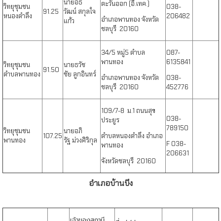
นายอธิ
ตะวันออก (อี.เทค.)
วิทยุชุมชน
038-
91.25
วัฒน์ สกุลใจ
หนองตำลึง
206482
อำเภอพานทอง จังหวัด
แก้ว
ชลบุรี 20160
34/5 หมู่5 ตำบล
087-
พานทอง
6135841
วิทยุชุมชน
นายธวัช
91.50
ตำบลพานทอง
ชัย ลูกอินทร์
อำเภอพานทอง จังหวัด
038-
ชลบุรี 20160
452776
109/7-8 ม.1 ถนนสุข
038-
ประยูร
789150
วิทยุชุมชน
นายอภิ
107.2
5
ตำบลหนองตำลึง อำเภอ
พานทอง
รัฐ ม่วงศิริกุล
F 038-
พานทอง
206631
จังหวัดชลบุรี 20160
อำเภอบ้านบึง
เจ้าของสถานี