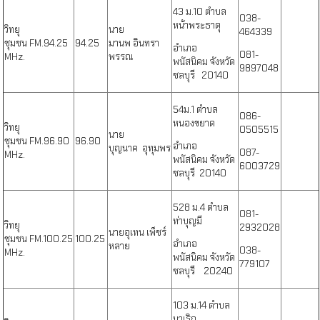
43 ม.10 ตำบล
038-
หน้าพระธาตุ
วิทยุ
นาย
464339
ชุมชน
FM.94.25
94.25
มานพ อินทรา
อำเภอ
081-
MHz.
พรรณ
พนัสนิคม จังหวัด
9897048
ชลบุรี 20140
54ม.1 ตำบล
086-
หนองขยาด
วิทยุ
0505515
นาย
ชุมชน
FM.96.90
96.90
อำเภอ
บุญนาค อุทุมพร
087-
MHz.
พนัสนิคม จังหวัด
6003729
ชลบุรี 20140
528 ม.4 ตำบล
081-
ท่าบุญมี
วิทยุ
2932028
นายอุเทน เพ็ชร์
ชุมชน
FM.100.25
100.25
อำเภอ
หลาย
038-
MHz.
พนัสนิคม จังหวัด
779107
ชลบุรี 20240
103 ม.14 ตำบล
นาเริก