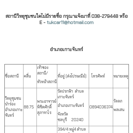
สถานีวิทยุชุมชนใดไม่มีรายชื่อ กรุณาแจ้งมาที่ 038-279448 หรือ
E -
tukcar11@hotmail.com
อำเภอเกาะจันทร์
เจ้าของ
สถานี/
ชื่อสถานี
คลื่น
ที่อยู่ (ส่งไปรษณีย์)
โทรศัพท์
หมายเหตุ
หัวหน้าสถานี
วัดปรกฟ้า ตำบล
เกาะจันทร์
วิทยุชุมชน
วัลลภ
พระอาจารย์
นำร่อง
อำเภอเกาะจันทร์
88.75
พิชิตศักดิ์
0894036374
อำเภอเกาะ
พลเสน
สุภาจาโร
จังหวัด
จันทร์
ชลบุรี 20240
394/4 หมู่4 ตำบล