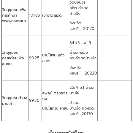
วัดบึงบวร
สถิต อำเภอ
วิทยุชุมชน เพื่อ
บ้านบึง
การศึกษา
101.85
เจ้าอาวาสวัด
พระพุทธศาสนา
จังหวัด
ชลบุรี 20170
841/5 หมู่ 9
วิทยุชุมชน
ตำบลคลอง
นายโยธิน แก้ว
คริสเตียนเพื่อ
90.25
กิ่ว อำเภอบ้านบึง
สว่าง
ชุมชน
จังหวัด
ชลบุรี 20220
25/4 ม.1 ตำบล
สุพลน์ ตรงขจร
มาบไผ่
วิทยุชุมชนตำบล
ภจ
99.20
อำเภอ
มาบไผ่
นายโสภณ ผาสุข
บ้านบึง จังหวัด
ชลบุรี 20170