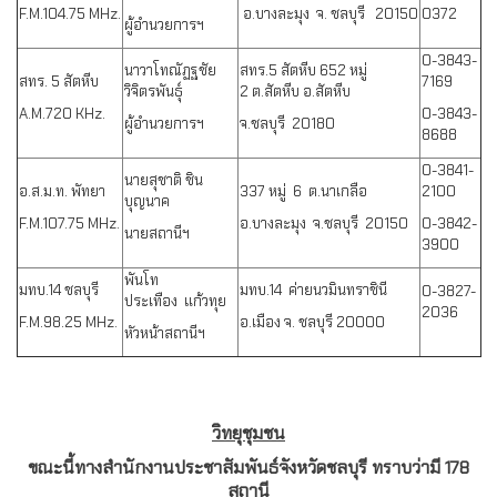
F.M.104.75 MHz.
อ
.
บางละมุง
จ
.
ชลบุรี
20150
0372
ผู้อำนวยการฯ
0-3843-
นาวาโทณัฏฐชัย
สทร.5 สัตหีบ 652 หมู่
สทร. 5 สัตหีบ
7169
วิจิตรพันธุ์
2 ต.สัตหีบ อ.สัตหีบ
A.M.720 KHz.
0-3843-
ผู้อำนวยการฯ
จ.ชลบุรี 20180
8688
0-3841-
นายสุชาติ ชิน
อ.ส.ม.ท. พัทยา
337 หมู่ 6 ต.นาเกลือ
2100
บุญนาค
F.M.107.75 MHz.
อ.บางละมุง จ.ชลบุรี 20150
0-3842-
นายสถานีฯ
3900
พันโท
มทบ.14 ชลบุรี
มทบ.14 ค่ายนวมินทราชินี
0-3827-
ประเทือง แก้วทุย
2036
F.M.98.25 MHz.
อ.เมือง จ. ชลบุรี 20000
หัวหน้าสถานีฯ
วิทยุชุมชน
ขณะนี้ทางสำนักงานประชาสัมพันธ์จังหวัดชลบุรี ทราบว่ามี 178
สถานี