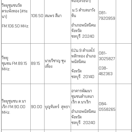
ทอง(สระนา)
วิทยุชุมชนวัด
ม.5 ตำบลนาวัง
ตระพังทอง (สระ
081-
106.50
สมพร สีมา
หิน
นา)
7920959
อำเภอพนัสนิคม
FM.106.50 MHz.
จังหวัด
ชลบุรี 20240
62ม.9 ตำบลไร่
081-
หลักทอง อำเภอ
วิทยุ
3025827
นายวิชาญ ขุน
พนัสนิคม
ชุมชน
FM.89.15
89.15
เที่ยง
038-
MHz.
จังหวัด
462363
ชลบุรี 20140
อาคารพัฒนา
ชุมชนตำบลนา
วิทยุชุมชน ต.นา
เริก ต.นาเริก
084-
เริก
FM.90.00
90.00
บุญจันทร์ สุทธา
0558265
อำเภอพนัสนิคม
MHz.
จังหวัด
ชลบุรี 20240