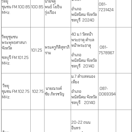
วิทยุ
นายจตุ
081-
ชุมชน
FM.100.85
100.85
พนธ์ โยธิน
อำเภอ
7231424
MHz.
รุ่งเรือง
พนัสนิคม จังหวัด
ชลบุรี 20240
40 ม.1 วัดหน้า
วิทยุชุมชน
พระธาตุ ตำบล
พระพุทธศาสนา
หน้าพระธาตุ
พระครูกิติสุทาภิ
081-
จังหวัด
101.25
ราม
7578967
อำเภอ
ชลบุรี
FM.101.25
พนัสนิคม จังหวัด
MHz.
ชลบุรี 20140
ม.7 ตำบลหนอง
เหียง
วิทยุ
นายณรงค์
087-
ชุมชน
FM.102.75
102.75
อำเภอ
ชัย ภัทรขวัญ
0069394
MHz.
พนัสนิคม จังหวัด
ชลบุรี 20140
20-22 ถนน
อินทร