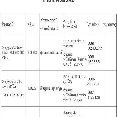
อำเภอพนัสนิคม
เจ้าของสถานี
ที่อยู่ (ส่ง
ชื่อสถานี
คลื่น
โทรศัพท์
หมายเหตุ
ไปรษณีย์)
/หัวหน้าสถานี
33/1 ม.9 ตำบล
086-
ทุ่งขวาง
วิทยุชุมชน
New
0248077
Star FM.92.00
90.90
สุรพล เถลิงพงษ์
อำเภอ
038-
MHz.
พนัสนิคม
จังหวัด
463866
ชลบุรี 20140
20/1 ม.6 ตำบล
038-
วิทยุชุมชน ดรีม
กุฏโง้ว
462737
เวฟ เรดิโอ
106.5
พีรยุทธ์ สุขสกุล
อำเภอ
087-
FM.106.15 MHz.
พนัสนิคม
จังหวัด
1427129
ชลบุรี 20140
วัดตระพัง