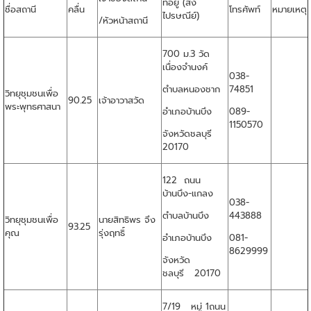
ที่อยู่ (ส่ง
ชื่อสถานี
คลื่น
โทรศัพท์
หมายเหตุ
ไปรษณีย์)
/หัวหน้าสถานี
700 ม.3 วัด
เนื่องจำนงค์
038-
ตำบลหนองชาก
74851
วิทยุชุมชนเพื่อ
90.25
เจ้าอาวาสวัด
พระพุทธศาสนา
อำเภอบ้านบึง
089-
1150570
จังหวัดชลบุรี
20170
122 ถนน
บ้านบึง-แกลง
038-
ตำบลบ้านบึง
443888
วิทยุชุมชนเพื่อ
นายสิทธิพร จึง
93.25
คุณ
รุ่งฤทธิ์
อำเภอบ้านบึง
081-
8629999
จังหวัด
ชลบุรี 20170
7/19 หมู่ 1ถนน