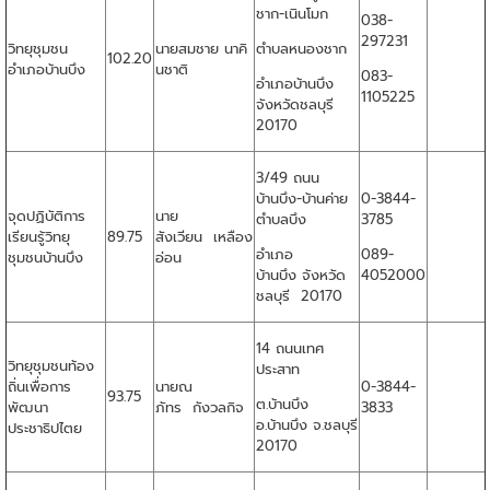
ชาก-เนินโมก
038-
297231
วิทยุชุมชน
นายสมชาย นาคิ
ตำบลหนองชาก
102.20
อำเภอบ้านบึง
นชาติ
083-
อำเภอบ้านบึง
1105225
จังหวัดชลบุรี
20170
3/49 ถนน
บ้านบึง-บ้านค่าย
0-3844-
จุดปฏิบัติการ
นาย
ตำบลบึง
3785
เรียนรู้วิทยุ
89.75
สังเวียน เหลือง
อำเภอ
089-
ชุมชนบ้านบึง
อ่อน
บ้านบึง จังหวัด
4052000
ชลบุรี 20170
14 ถนนเทศ
วิทยุชุมชนท้อง
ประสาท
ถิ่นเพื่อการ
นายณ
0-3844-
93.75
ต.บ้านบึง
พัฒนา
ภัทร กังวลกิจ
3833
อ.บ้านบึง จ.ชลบุรี
ประชาธิปไตย
20170