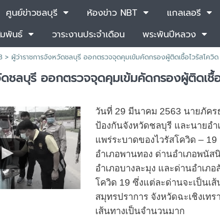
ศูนย์ข่าวชลบุรี
ห้องข่าว NBT
แกลเลอรี
มพันธ์
วาระงานประจำเดือน
พระพันปีหลวง
3 >
ผู้ว่าราชการจังหวัดชลบุรี ออกตรวจจุดคุมเข้มคัดกรองผู้ติดเชื้อไวรัสโควิ
วัดชลบุรี ออกตรวจจุดคุมเข้มคัดกรองผู้ติดเชื้
วันที่ 29 มีนาคม 2563 นายภัครธ
ป้องกันจังหวัดชลบุรี และนายอำ
แพร่ระบาดของไวรัสโควิด – 19 
อำเภอพานทอง ด่านอำเภอพนัสน
อำเภอบางละมุง และด่านอำเภอสัต
โควิด 19 ซึ่งแต่ละด่านจะเป็นเ
สมุทรปราการ จังหวัดฉะเชิงเทรา
เส้นทางเป็นจำนวนมาก