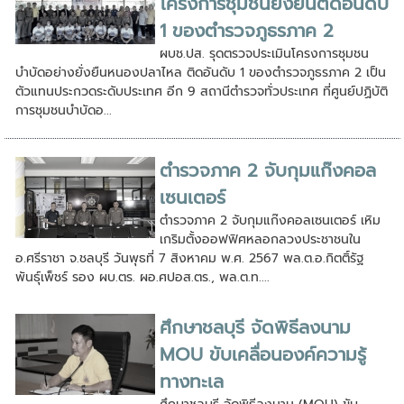
โครงการชุมชนยั่งยืนติดอันดับ
1 ของตำรวจภูธรภาค 2
ผบช.ปส. รุดตรวจประเมินโครงการชุมชน
บำบัดอย่างยั่งยืนหนองปลาไหล ติดอันดับ 1 ของตำรวจภูธรภาค 2 เป็น
ตัวแทนประกวดระดับประเทศ อีก 9 สถานีตำรวจทั่วประเทศ ที่ศูนย์ปฏิบัติ
การชุมชนบำบัดอ...
ตำรวจภาค 2 จับกุมแก๊งคอล
เซนเตอร์
ตำรวจภาค 2 จับกุมแก๊งคอลเซนเตอร์ เหิม
เกริมตั้งออฟฟิศหลอกลวงประชาชนใน
อ.ศรีราชา จ.ชลบุรี วันพุธที่ 7 สิงหาคม พ.ศ. 2567 พล.ต.อ.กิตติ์รัฐ
พันธุ์เพ็ชร์ รอง ผบ.ตร. ผอ.ศปอส.ตร., พล.ต.ท....
ศึกษาชลบุรี จัดพิธีลงนาม
MOU ขับเคลื่อนองค์ความรู้
ทางทะเล