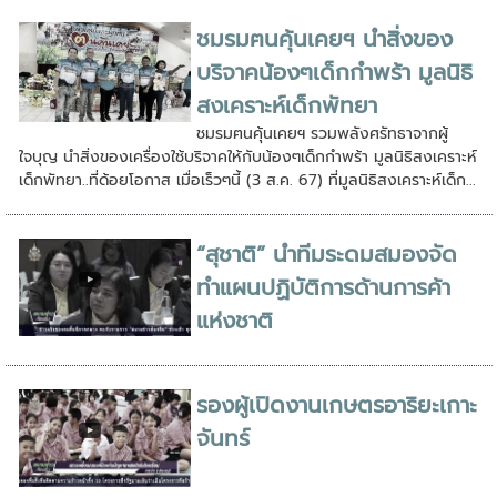
ชมรมฅนคุ้นเคยฯ นำสิ่งของ
บริจาคน้องๆเด็กกำพร้า มูลนิธิ
สงเคราะห์เด็กพัทยา
ชมรมฅนคุ้นเคยฯ รวมพลังศรัทธาจากผู้
ใจบุญ นำสิ่งของเครื่องใช้บริจาคให้กับน้องๆเด็กกำพร้า มูลนิธิสงเคราะห์
เด็กพัทยา..ที่ด้อยโอกาส เมื่อเร็วๆนี้ (3 ส.ค. 67) ที่มูลนิธิสงเคราะห์เด็ก...
“สุชาติ” นำทีมระดมสมองจัด
ทำแผนปฏิบัติการด้านการค้า
แห่งชาติ
รองผู้เปิดงานเกษตรอาริยะเกาะ
จันทร์