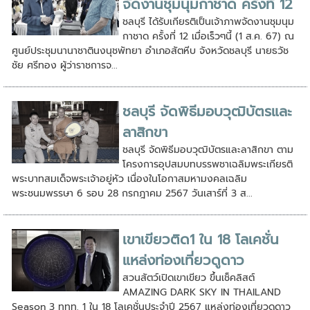
จัดงานชุมนุมกาชาด ครั้งที่ 12
ชลบุรี ได้รับเกียรติเป็นเจ้าภาพจัดงานชุมนุม
กาชาด ครั้งที่ 12 เมื่อเร็วๆนี้ (1 ส.ค. 67) ณ
ศูนย์ประชุมนานาชาตินงนุชพัทยา อำเภอสัตหีบ จังหวัดชลบุรี นายธวัช
ชัย ศรีทอง ผู้ว่าราชการจ...
ชลบุรี จัดพิธีมอบวุฒิบัตรและ
ลาสิกขา
ชลบุรี จัดพิธีมอบวุฒิบัตรและลาสิกขา ตาม
โครงการอุปสมบทบรรพชาเฉลิมพระเกียรติ
พระบาทสมเด็จพระเจ้าอยู่หัว เนื่องในโอกาสมหามงคลเฉลิม
พระชนมพรรษา 6 รอบ 28 กรกฎาคม 2567 วันเสาร์ที่ 3 ส...
เขาเขียวติด1 ใน 18 โลเคชั่น
แหล่งท่องเที่ยวดูดาว
สวนสัตว์เปิดเขาเขียว ขึ้นเช็คลิสต์
AMAZING DARK SKY IN THAILAND
Season 3 ททท. 1 ใน 18 โลเคชั่นประจำปี 2567 แหล่งท่องเที่ยวดูดาว