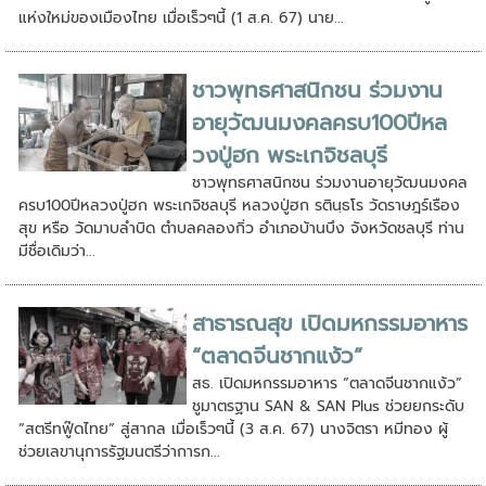
แห่งใหม่ของเมืองไทย เมื่อเร็วๆนี้ (1 ส.ค. 67) นาย...
ชาวพุทธศาสนิกชน ร่วมงาน
อายุวัฒนมงคลครบ100ปีหล
วงปู่ฮก พระเกจิชลบุรี
ชาวพุทธศาสนิกชน ร่วมงานอายุวัฒนมงคล
ครบ100ปีหลวงปู่ฮก พระเกจิชลบุรี หลวงปู่ฮก รตินฺธโร วัดราษฎร์เรือง
สุข หรือ วัดมาบลำบิด ตำบลคลองกิ่ว อำเภอบ้านบึง จังหวัดชลบุรี ท่าน
มีชื่อเดิมว่า...
สาธารณสุข เปิดมหกรรมอาหาร
“ตลาดจีนชากแง้ว”
สธ. เปิดมหกรรมอาหาร “ตลาดจีนชากแง้ว”
ชูมาตรฐาน SAN & SAN Plus ช่วยยกระดับ
“สตรีทฟู๊ดไทย” สู่สากล เมื่อเร็วๆนี้ (3 ส.ค. 67) นางจิตรา หมีทอง ผู้
ช่วยเลขานุการรัฐมนตรีว่าการก...